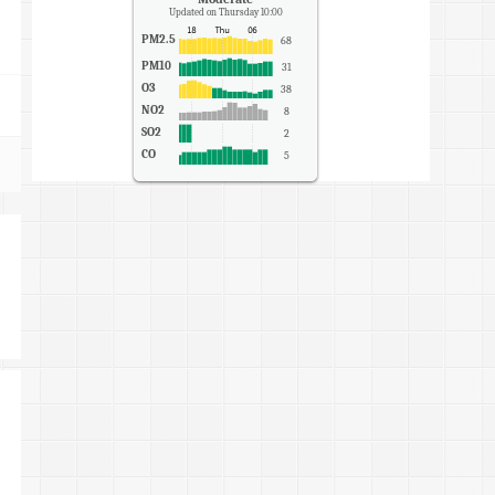
Updated on Thursday 10:00
PM2.5
68
PM10
31
O3
38
NO2
8
SO2
2
CO
5