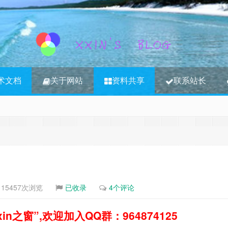
术文档
关于网站
资料共享
联系站长
3S内容，其将转移到新博客
江湖时代
15457次浏览
已收录
4个评论
之窗”,欢迎加入QQ群：964874125