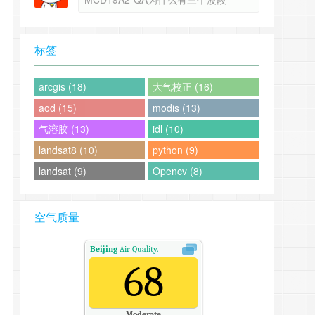
标签
arcgis (18)
大气校正 (16)
aod (15)
modis (13)
气溶胶 (13)
idl (10)
landsat8 (10)
python (9)
landsat (9)
Opencv (8)
空气质量
Beijing
Air Quality.
68
Moderate