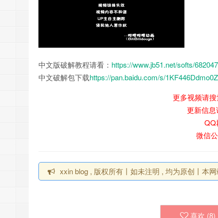
中文版破解教程请看：
https://www.jb51.net/softs/682047
中文破解包下载
https://pan.baidu.com/s/1KF446Ddmo0
更多视频请搜索B
更新信息请跳
QQ群
微信公
xxin blog , 版权所有丨如未注明 , 均为原创丨本
喜欢 (
8
)