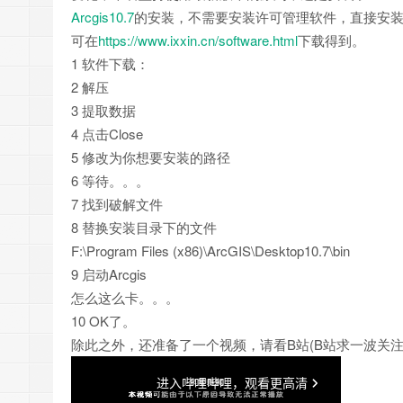
Arcgis10.7
的安装，不需要安装许可管理软件，直接安装
可在
https://www.ixxin.cn/software.html
下载得到。
1 软件下载：
2 解压
3 提取数据
4 点击Close
5 修改为你想要安装的路径
6 等待。。。
7 找到破解文件
8 替换安装目录下的文件
F:\Program Files (x86)\ArcGIS\Desktop10.7\bin
9 启动Arcgis
怎么这么卡。。。
10 OK了。
除此之外，还准备了一个视频，请看B站(B站求一波关注啊