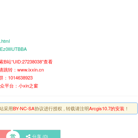
.html
ZEz0lIIUTBBA
站“UID:27238038”查看
转​：www.ixxin.cn
：1014638923​
众平台：小xin之窗
网站采用
BY-NC-SA
协议进行授权 , 转载请注明
Arcgis10.7的安装
！
赏
分享 (
0
)