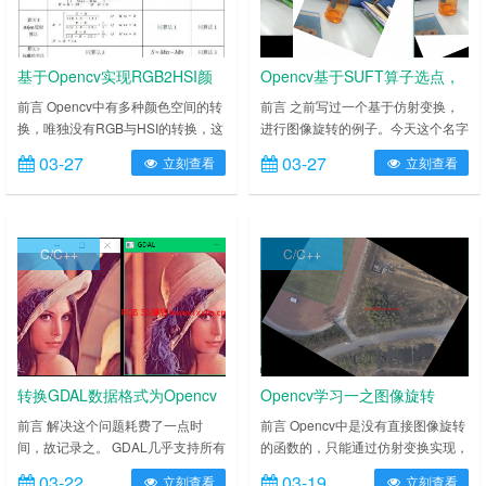
基于Opencv实现RGB2HSI颜
Opencv基于SUFT算子选点，
色空间变换
匹配，仿射变换纠正图片
前言 Opencv中有多种颜色空间的转
前言 之前写过一个基于仿射变换，
换，唯独没有RGB与HSI的转换，这
进行图像旋转的例子。今天这个名字
在遥感影像处理中至关重要，所以写
比较绕，其实就是SUFT算子选点，
03-27
03-27
立刻查看
立刻查看
了这个，这个转换有多种方法，我用
然后进行点的匹配，基于匹配计算变
两种方法实现了，但是方法1算出来
换矩阵，最后基于变换矩阵进行图片
不正确，还未找到原因，方法二经过
纠正，是Opencv应用于遥感的简单
改进结果正确，解决了网上代码存在
小尝试。 代码 /* 作者：山科_xxin
C/C++
C/C++
的一些问题，应该是全网（百度、
时间：2017-03-27 22:53:11 功能：
Google）差不多是最好的了，欢迎
Opencv基于SUFI算子选点，匹配，
打脸。 算法介绍，看这里：
<a hr……
http://blog.sina.……
转换GDAL数据格式为Opencv
Opencv学习一之图像旋转
Mat
前言 解决这个问题耗费了一点时
前言 Opencv中是没有直接图像旋转
间，故记录之。 GDAL几乎支持所有
的函数的，只能通过仿射变换实现，
的图片，栅格，遥感影像格式，但算
但在实现过程中会出现部门内容被裁
03-22
03-19
立刻查看
立刻查看