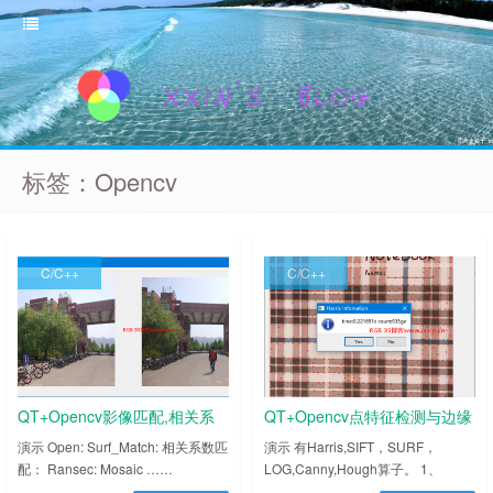
标签：Opencv
C/C++
C/C++
QT+Opencv影像匹配,相关系
QT+Opencv点特征检测与边缘
数计算,Ransec,镶嵌拼接
特征检测
演示 Open: Surf_Match: 相关系数匹
演示 有Harris,SIFT，SURF，
配： Ransec: Mosaic ……
LOG,Canny,Hough算子。 1、
Harris 2、SIFT 3、SURF 4、