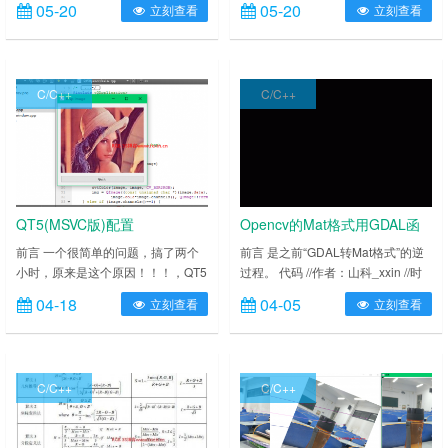
05-20
05-20
立刻查看
立刻查看
Canny+Hough 5、LOG ……
C/C++
C/C++
QT5(MSVC版)配置
Opencv的Mat格式用GDAL函
Opencv2.4.11
数保存文件
前言 一个很简单的问题，搞了两个
前言 是之前“GDAL转Mat格式”的逆
小时，原来是这个原因！！！，QT5
过程。 代码 //作者：山科_xxin //时
中的INCLUDEPATH的路径不能太
间：2017-04-05 21:53:44 //功能：
04-18
04-05
立刻查看
立刻查看
深。。。。。所以我直接把文件复制
<a
到D盘，然后配置成功了。 方法 如
href="https://www.ixxin.cn/tag/opencv2
果你安装的是使用Microsoft Visual
title="查看更多关于Opencv2GDAL
Studio编译器的Qt（例如我安装的这
的文章" target……
C/C++
C/C++
个Qt），则不需要网传的对OpenCV
进行编译的这个麻烦过程，直接利用
VS的预编译文件即可。 Qt程……