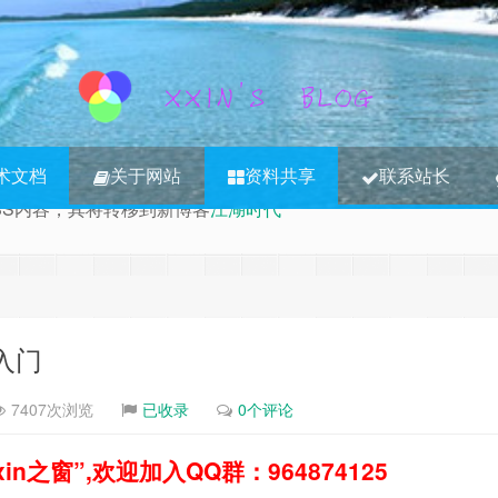
术文档
关于网站
资料共享
联系站长
3S内容，其将转移到新博客
江湖时代
计入门
7407次浏览
已收录
0个评论
之窗”,欢迎加入QQ群：964874125