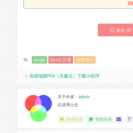
S
喜欢 (
5
)
arcgis
Esri公开课
地理统计
高德地图POI（兴趣点）下载小程序
关于作者：
admin
在读博士生
作者主页
赞助作者