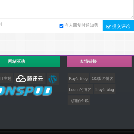
到
有人回复时通知我
提交评论
网站驱动
友情链接
GIT主题
Kay's Blog
QQ爹の博客
Leonn的博客
itroy's blog
飞翔的企鹅