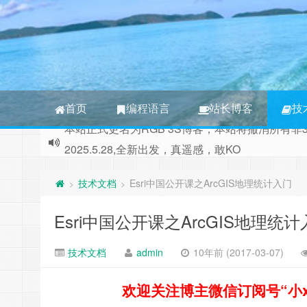
首页
编程语言
站长博客
技
2025.5.28,全新出发，真遥感，敢KO
本站正式更名为RGB 3S博客，本站将撤消所有非
技术文档
Esri中国公开课之ArcGIS地理统计入门
>
>
Esri中国公开课之ArcGIS地理统
技术文档
admin
10年前 (2017-03-07)
欢迎关注博主微信订阅号“小xin