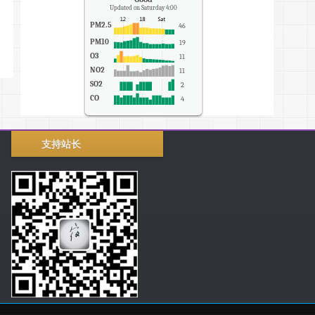
Updated on Saturday 4:00
PM2.5
46
PM10
19
O3
11
NO2
11
SO2
2
CO
4
支持站长