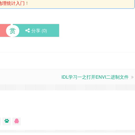
地理统计入门
！
赏
分享 (
0
)
IDL学习一之打开ENVI二进制文件