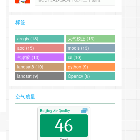
标签
arcgis (18)
大气校正 (16)
aod (15)
modis (13)
气溶胶 (13)
idl (10)
landsat8 (10)
python (9)
landsat (9)
Opencv (8)
空气质量
Beijing
Air Quality.
46
Good