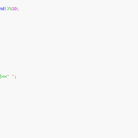
nd
()%
10
;
]<<
" "
;