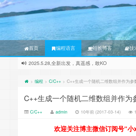
首页
编程语言
站长博客
技
2025.5.28,全新出发，真遥感，敢KO
本站正式更名为RGB 3S博客，本站将撤消所有非
编程
C/C++
C++生成一个随机二维数组并作为参
>
>
>
C++生成一个随机二维数组并作为
C/C++
admin
10年前 (2017-03-14)
欢迎关注博主微信订阅号“小xin