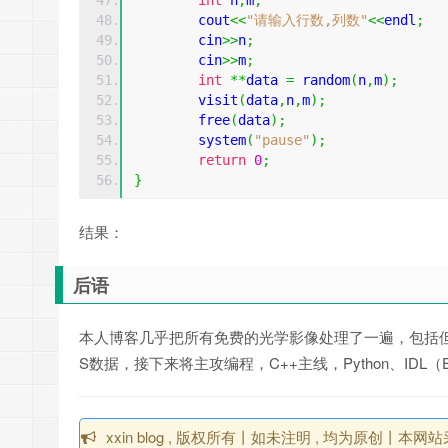
int
 n
,
m
;
	cout
<<
"请输入行数,列数"
<<
endl
;
	cin
>>
n
;
	cin
>>
m
;
int
**
data 
=
 random
(
n
,
m
);
	visit
(
data
,
n
,
m
);
	free
(
data
);
	system
(
"pause"
);
return
0
;
}
结果：
后语
本人博客几乎把所有免费的光学影像处理了一遍，包括但不限
S数据，接下来将主攻编程，C++主线，Python、IDL
xxin blog , 版权所有丨如未注明 , 均为原创丨本网