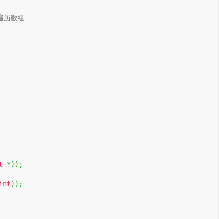
遍历数组
t
*));
int
));