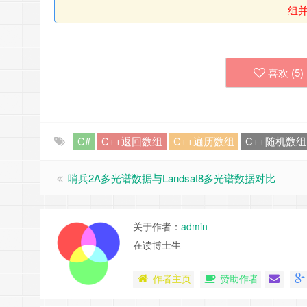
组
喜欢 (
5
)
C#
C++返回数组
C++遍历数组
C++随机数组
哨兵2A多光谱数据与Landsat8多光谱数据对比
关于作者：
admin
在读博士生
作者主页
赞助作者