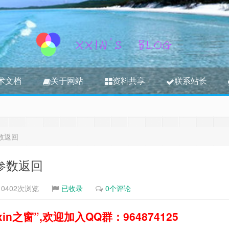
术文档
关于网站
资料共享
联系站长
3S内容，其将转移到新博客
江湖时代
数返回
参数返回
10402次浏览
已收录
0个评论
之窗”,欢迎加入QQ群：964874125