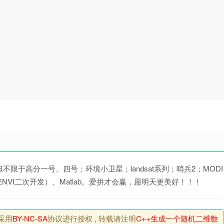
于高分一号、四号；环境小卫星；landsat系列；哨兵2；MODI
（ENVI二次开发）、Matlab。爱拼才会赢，愿明天更美好！！！
站采用
BY-NC-SA
协议进行授权 , 转载请注明
C++生成一个随机二维数