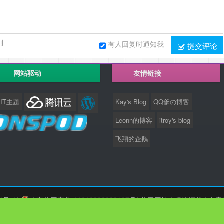
到
有人回复时通知我
提交评论
网站驱动
友情链接
GIT主题
Kay's Blog
QQ爹の博客
Leonn的博客
itroy's blog
飞翔的企鹅
4号-1
|
|
京公网安备 11010802028497号
|
关于网站
|
标签汇总
|
文章
网站加载时间 5372 ms
网站运行时间3615天18小时38分55秒