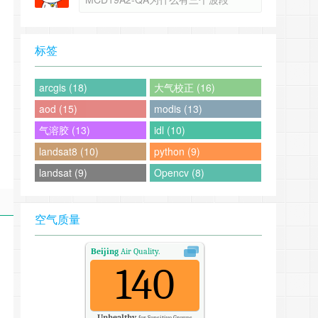
标签
arcgis (18)
大气校正 (16)
aod (15)
modis (13)
气溶胶 (13)
idl (10)
landsat8 (10)
python (9)
landsat (9)
Opencv (8)
空气质量
Beijing
Air Quality.
140
Unhealthy
for Sensitive Groups