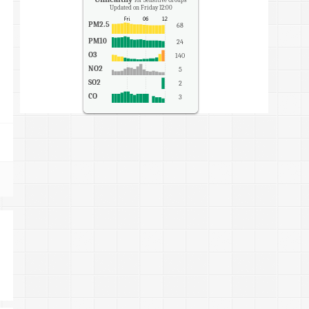
Updated on Friday 12:00
PM2.5
68
PM10
24
O3
140
NO2
5
SO2
2
CO
3