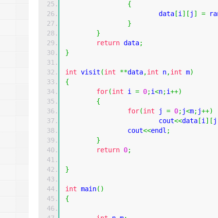
{
			data
[
i
][
j
]
=
 ra
}
}
return
 data
;
}
int
 visit
(
int
**
data
,
int
 n
,
int
 m
)
{
for
(
int
 i 
=
0
;
i
<
n
;
i
++)
{
for
(
int
 j 
=
0
;
j
<
m
;
j
++)
			cout
<<
data
[
i
][
j
		cout
<<
endl
;
}
return
0
;
}
int
 main
()
{