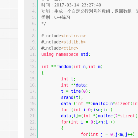
时间：2017-03-14 23:27:40
功能：生成一个自定义行列号的数组，返回数组，
类别：C++练习
*/
#include
<iostream>
#include
<stdlib.h>
#include
<ctime>
using
namespace
 std
;
int
**
random
(
int
 n
,
int
 m
)
{
int
 t
;
int
**
data
;
	t 
=
 time
(
0
);
	srand
(
t
);
	data
=(
int
**)
malloc
(
n
*
sizeof
(
in
for
(
int
 i
=
0
;
i
<
n
;
i
++)
        data
[
i
]=(
int
*)
malloc
(
2
*
sizeof
(
for
(
int
 i 
=
0
;
i
<
n
;
i
++)
{
for
(
int
 j 
=
0
;
j
<
m
;
j
++)