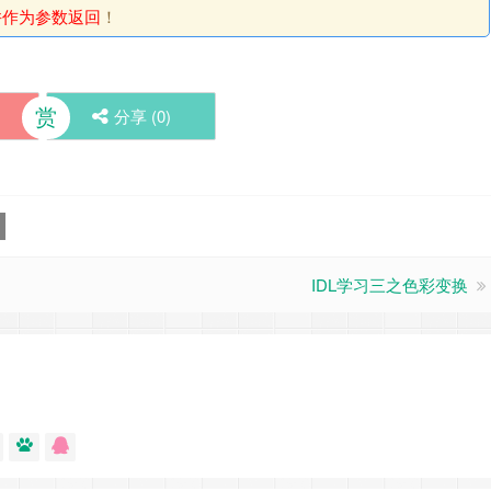
并作为参数返回
！
赏
分享 (
0
)
IDL学习三之色彩变换