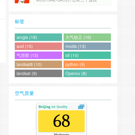
标签
arcgis (18)
大气校正 (16)
aod (15)
modis (13)
气溶胶 (13)
idl (10)
landsat8 (10)
python (9)
landsat (9)
Opencv (8)
空气质量
Beijing
Air Quality.
68
Moderate