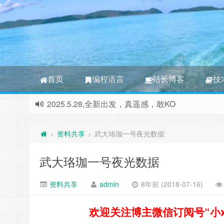
首页
编程语言
站长博客
技
2025.5.28,全新出发，真遥感，敢KO
本站正式更名为RGB 3S博客，本站将撤消所有非
资料共享
武大珞珈一号夜光数据
>
>
武大珞珈一号夜光数据
资料共享
admin
8年前 (2018-07-16)
欢迎关注博主微信订阅号“小xin