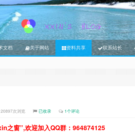
术文档
关于网站
资料共享
联系站长
3S内容，其将转移到新博客
江湖时代
20897次浏览
已收录
1个评论
之窗”,欢迎加入QQ群：964874125