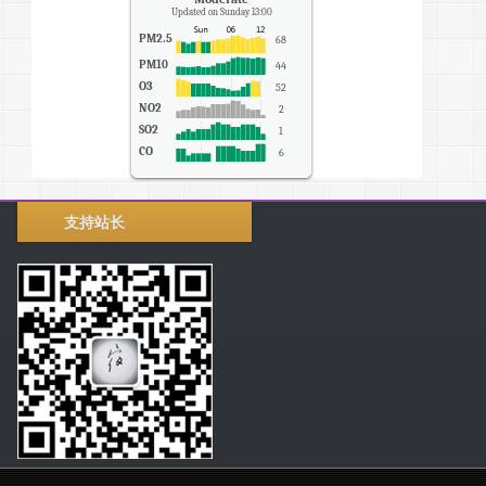
Updated on Sunday 13:00
PM2.5
68
PM10
44
O3
52
NO2
2
SO2
1
CO
6
支持站长