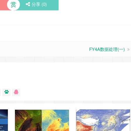
赏
分享 (
0
)
FY4A数据处理(一)