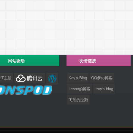
网站驱动
友情链接
GIT主题
Kay's Blog
QQ爹の博客
Leonn的博客
itroy's blog
飞翔的企鹅