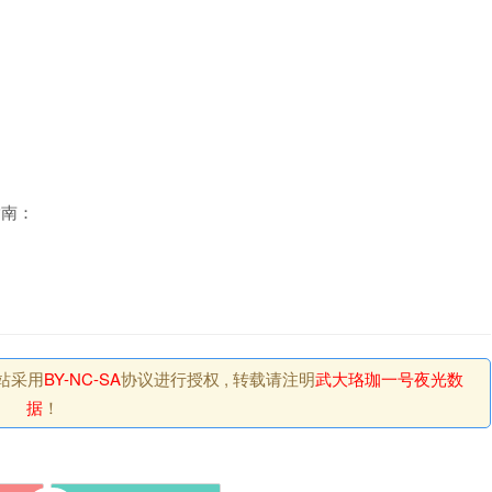
指南：
网站采用
BY-NC-SA
协议进行授权 , 转载请注明
武大珞珈一号夜光数
据
！