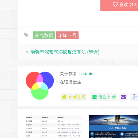
喜欢 (
12
)
夜光数据
珞珈一号
增强型深蓝气溶胶反演算法 (翻译)
关于作者：
admin
在读博士生
作者主页
赞助作者