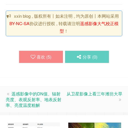
xxin blog , 版权所有丨如未注明 , 均为原创丨本网站采用
BY-NC-SA
协议进行授权 , 转载请注明
遥感影像大气校正模
型
！
喜欢 (
5
)
分享 (
0
)
遥感影像中的DN值、辐射
从卫星影像上看三年潍坊大旱
亮度、表观反射率、地表反射
率、亮度温度粗解