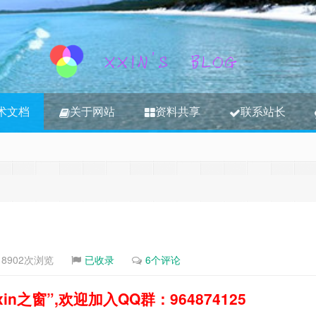
术文档
关于网站
资料共享
联系站长
3S内容，其将转移到新博客
江湖时代
8902次浏览
已收录
6个评论
之窗”,欢迎加入QQ群：964874125