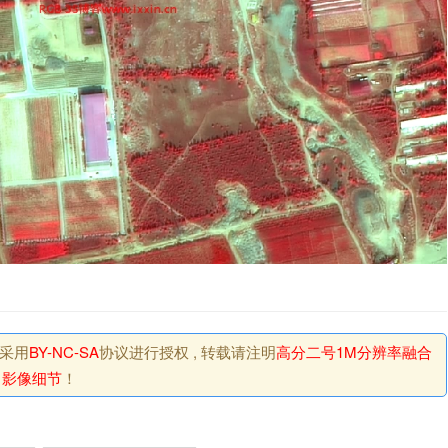
站采用
BY-NC-SA
协议进行授权 , 转载请注明
高分二号1M分辨率融合
影像细节
！