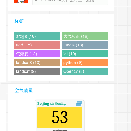
标签
arcgis (18)
大气校正 (16)
aod (15)
modis (13)
气溶胶 (13)
idl (10)
landsat8 (10)
python (9)
landsat (9)
Opencv (8)
空气质量
Beijing
Air Quality.
53
Moderate