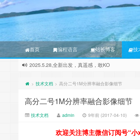
首页
编程语言
站长博客
技
2025.5.28,全新出发，真遥感，敢KO
本站正式更名为RGB 3S博客，本站将撤消所有非
技术文档
高分二号1M分辨率融合影像细节
>
>
高分二号1M分辨率融合影像细节
技术文档
admin
9年前 (2017-04-10)
欢迎关注博主微信订阅号“小xin