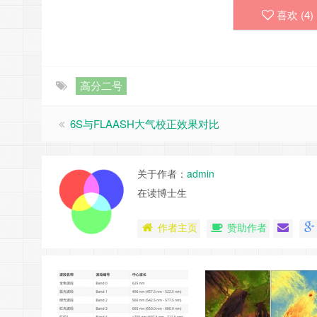
喜欢 (
4
)
高分二号
6S与FLAASH大气校正效果对比
关于作者：
admin
在读博士生
作者主页
赞助作者