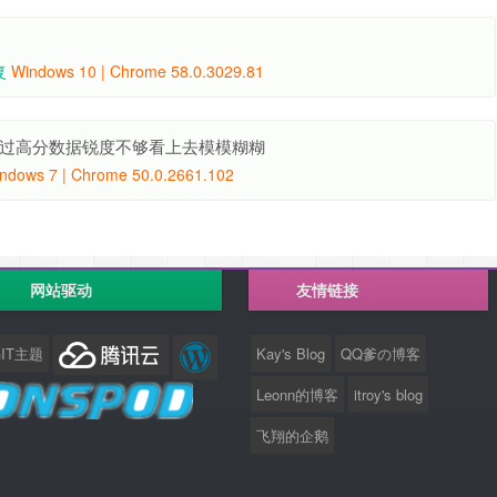
复
Windows 10 | Chrome 58.0.3029.81
过高分数据锐度不够看上去模模糊糊
ndows 7 | Chrome 50.0.2661.102
网站驱动
友情链接
GIT主题
Kay's Blog
QQ爹の博客
Leonn的博客
itroy's blog
飞翔的企鹅