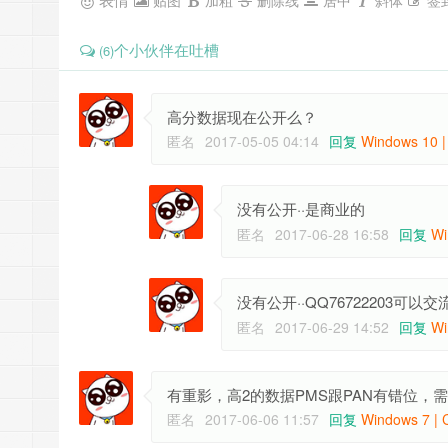
贴图
加粗
删除线
居中
斜体
签
个小伙伴在吐槽
(6)
高分数据现在公开么？
匿名
2017-05-05 04:14
回复
Windows 10 |
没有公开··是商业的
匿名
2017-06-28 16:58
回复
Wi
没有公开··QQ76722203可以交
匿名
2017-06-29 14:52
回复
Wi
有重影，高2的数据PMS跟PAN有错位
匿名
2017-06-06 11:57
回复
Windows 7 | 