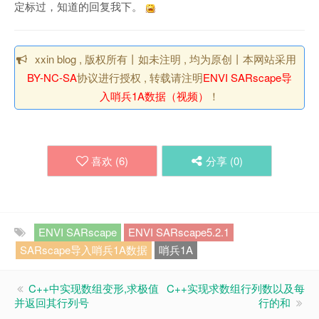
定标过，知道的回复我下。
xxin blog , 版权所有丨如未注明 , 均为原创丨本网站采用
BY-NC-SA
协议进行授权 , 转载请注明
ENVI SARscape导
入哨兵1A数据（视频）
！
喜欢 (
6
)
分享 (
0
)
ENVI SARscape
ENVI SARscape5.2.1
SARscape导入哨兵1A数据
哨兵1A
C++中实现数组变形,求极值
C++实现求数组行列数以及每
并返回其行列号
行的和