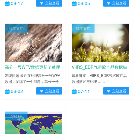
09-17
06-05
立刻查看
立刻查看
共同开发，并于2024年8月发射升
归XXIN-CUG所有。 1、相关信息 美
空。该任务展示了将人工智能与多光
国地质调查局（USGS）通过
谱卫星相结合的优势，搭载的多光谱
EarthExplorer或LandsatLook提供
传感器（Simera CH Innovative）可
Landsat 4/5/7/8/9 Collection 2 (C2)
技术文档
技术文档
以获取从可见光到近红外的7个波段
二级科学产品 (L2SP)。L……
的地球观测影像。这些人工智能功能
可实现实时数据处理，……
高分一号WFV数据更新了处理
VIIRS_EDR气溶胶产品数据描
程序
述与处理
发现问题 最近在处理高分一号WFV
请看链接：VIIRS_EDR气溶胶产品
数据，发现了一个问题，高分一号
数据描述与处理 ……
WFV数据更新了处理程序（版
06-02
07-11
立刻查看
立刻查看
本），修正了卫星观测天顶角错误，
2023年及之前数据是老版本，2024
年数据是新版本，新版本启用时间网
上未有通知公告，我也没有具体探
Matlab
究。 GF-1 WFV影像 元数据文件
XML元数据文件行数由69行变更为
92行，新增多个字段，包括但不限