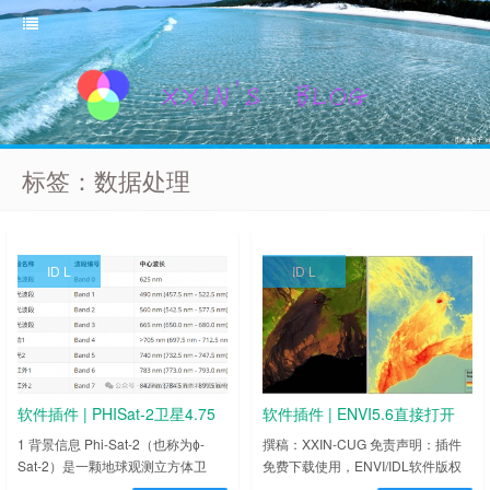
标签：数据处理
ID L
ID L
软件插件 | PHISat-2卫星4.75
软件插件 | ENVI5.6直接打开
m分辨率数据几何校正
Landsat 4/5/7/8/9 L2SP数据
1 背景信息 Phi-Sat-2（也称为ɸ-
撰稿：XXIN-CUG 免责声明：插件
Sat-2）是一颗地球观测立方体卫
免费下载使用，ENVI/IDL软件版权
星，由欧空局与Open Cosmos公司
归ENVI/IDL公司所有，插件解释权