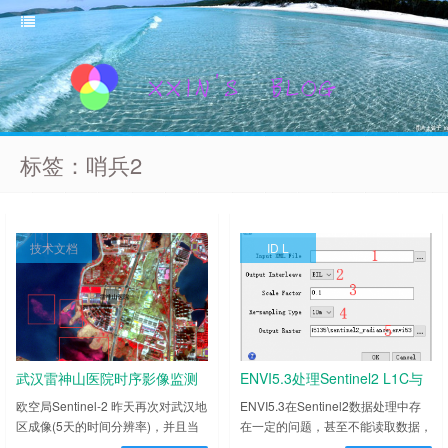
标签：哨兵2
技术文档
ID L
武汉雷神山医院时序影像监测
ENVI5.3处理Sentinel2 L1C与
L2A级别数据
欧空局Sentinel-2 昨天再次对武汉地
ENVI5.3在Sentinel2数据处理中存
区成像(5天的时间分辨率)，并且当
在一定的问题，甚至不能读取数据，
时无云，所以直接下载进行分析。本
当前最新版本是可以完美读取的，所