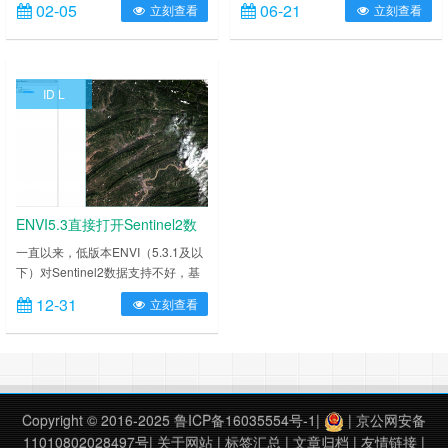
02-05
06-21
立刻查看
立刻查看
次下载的产品是L2A产品，使用10m
以这个插件是解决这个问题，看之前
分辨率波段，共分为两部分，第一部
这个链接。 ENVI5.3下的哨兵2数据
分是雷神山医院附近影像时序对比，
的导出与转换以及FLAASH大气校正
第二部分是附近水体中“水生植被”的
最近发现这个插件存在一定的问题，
ID L
监测。 对比雷神山医院附近影像，
主要是其中的波段太阳平均辐照度数
下图分别是1月20日，1月30日，2
据随着时间的推移已经变化了，当然
月4日。 动态图如下： 我们把目光
比较好的是，元数据中包含这个信
转到周……
息，所以新版……
ENVI5.3直接打开Sentinel2数
据
一直以来，低版本ENVI（5.3.1及以
下）对Sentinel2数据支持不好，基
于此写了这个直接打开Sentinel2的
12-31
立刻查看
工具，本工具操作简单，使用方便，
目前主要支持以下特性，直接打开
10m，20m，60m的数据，默认显示
10m数据，当然数据L1C级别是表观
反射率产品，如果想定标为辐射亮
度，可以查看之前的工具：
Copyright © 2016-2025
鲁ICP备16035554号-1
|
|
京公网安备
https://www.ixxin.cn/2017……
11010802028497号
|
关于网站
|
标签汇总
|
文章归档
|
友情链接
|