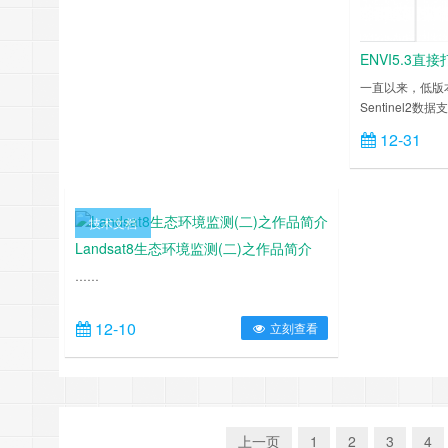
续，而在真彩图上看到气溶胶是连续的，那必然
说明其中一种算法误差较大或者说两个都有一定
ENVI5.3直接
误差。 看2019.2.1……
一直以来，低版本E
Sentinel2
打开Sentine
12-31
方便，目前主要
20m，60m的
据L1C级别是
射亮度，可以查
技术文档
https://www.ix
Landsat8生态环境监测(二)之作品简介
……
12-10
立刻查看
上一页
1
2
3
4