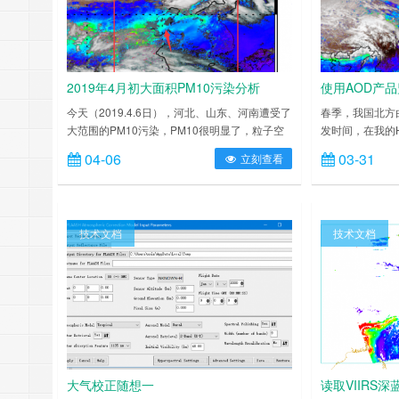
2019年4月初大面积PM10污染分析
使用AOD产
今天（2019.4.6日），河北、山东、河南遭受了
春季，我国北方
大范围的PM10污染，PM10很明显了，粒子空
发时间，在我的H
气动力学半径小于10um的气溶胶了，说白了就
https://www.ixx
04-06
03-31
立刻查看
是沙尘污染，轻则扬沙，重则沙尘暴。 晚20点
建立之初，就成
的PM10分布： 晚20点PM2.5分布： 晚20点AQI
来看一下： 2019.
分布 分析这次PM10污染（沙尘污染）要从4.4
14:00 下午15:
号说起： 这次污染首先是从东北开始的我们看
技术文档
技术文档
PM10站点监测（上午……
大气校正随想一
读取VIIRS