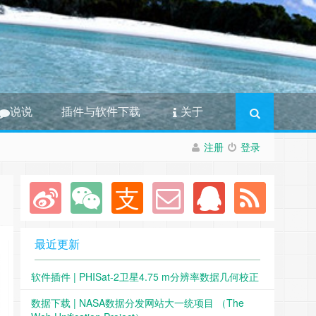
说说
插件与软件下载
关于
注册
登录
最近更新
软件插件 | PHISat-2卫星4.75 m分辨率数据几何校正
数据下载 | NASA数据分发网站大一统项目 （The