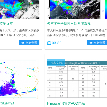
品监测火灾
气溶胶光学特性自动反演系统
由于天气干燥，是森林火灾的多
本人利用业余时间构建了一个气溶胶光学特性
8 AOD自动反演系统（链接：
品自动反演系统，此系统可以运行于Linux服务
in.cn/2019/03/30/aopainversionsystem/）
器或者Windows服务器，目前运行在阿里云主
03-30
立刻查看
立刻查看
功捕捉到了多次火灾过程，下面
机（Windows）上，运行稳定。目前输入数据
3.25 河北 下午13:30 下午
源是日本葵花8号（Himawari-8，H8）卫星数
00 下午16:00 下午1……
据，产品有真彩图和气溶胶特性（AOD与
SSA），后期如果风云四号（FY-4）数据源可
技术文档
稳定获取，可以添加进来。 流程图 目前……
深蓝算法产品
Himawari-8官方AOD产品