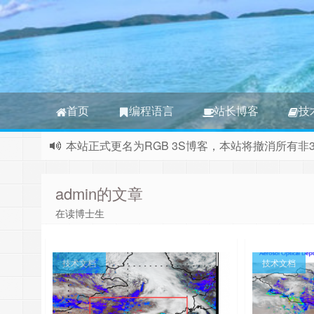
首页
编程语言
站长博客
技
本站正式更名为RGB 3S博客，本站将撤消所有非
2025.5.28,全新出发，真遥感，敢KO
admin的文章
在读博士生
技术文档
技术文档