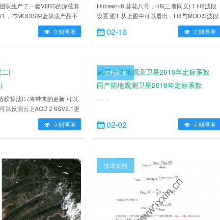
法团队生产了一套VIIRS的深蓝算
Himawri-8,葵花八号，H8(三者同义) 1 H8波段
1，与MODIS深蓝算法产品不
设置 图1 从上图中可以看出，H8与MODIS波段
地区域，还包括海洋区域，海洋
设置相近，可以用于监测气溶胶光学厚度
02-16
立刻查看
立刻查看
(海洋气溶胶反演)。 写了一个读
(AOD,AOT) 2 JAXA官方同样出了一个官方AOD
右键联系博主），可以读取数据
产品，经过版本迭代，目前精度已经很高了，
值AOD，AE指数，高QA值AE指
新版本是2018年8月发布的V2.1算法 图2 3 下
数据做了几何校正，为了更好的
图3 注意，必须注册才能下载。 4 本人验证…
资料共享
照官方7.5km分辨率，……
)
国产陆地观测卫星2018年定标系数
B 气溶胶算法C7将带来的更新 可以
……
以反演云上AOD 2 6SV2.1更
出了第一版DB、SOAR算法 4
02-02
立刻查看
立刻查看
C6.1(C6U)更新： 提高了在城市
心就是在不同城市盖度区域重新
关系 5 深蓝算法团队都在用
anoply作图不错 7 韩……
技术文档