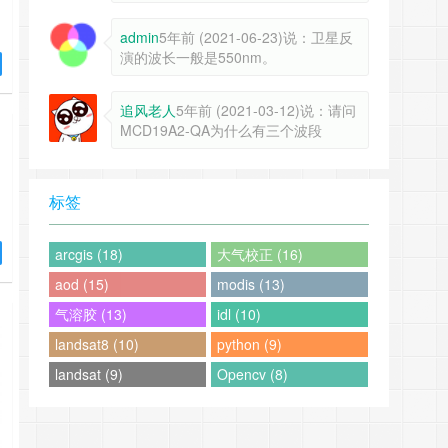
admin
5年前 (2021-06-23)说：卫星反
演的波长一般是550nm。
最
追风老人
5年前 (2021-03-12)说：请问
载
MCD19A2-QA为什么有三个波段
…
标签
arcgis (18)
大气校正 (16)
aod (15)
modis (13)
气溶胶 (13)
idl (10)
landsat8 (10)
python (9)
landsat (9)
Opencv (8)