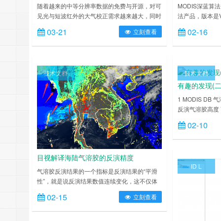
随着越来的中等分辨率数据的免费与开源，对可
MODIS深蓝算
见光与短波红外的大气校正需求越来越大，同时
法产品，版本是V
也促进了其发展。 当前主要免费的中等分辨率
同，不仅包括陆
03-21
02-16
立刻查看
卫星数据有，Landsat系列卫星，Sentinel2系列
算法称为SOAR
卫星，还有国内的高分一号WFV数据，HJ小卫
取插件（付费，
星，实际上，GF、HJ卫星由于传感器的限制，
有AOD，高QA
辐射性能较差。所以主要以Landsat与Sentinel2
数，并且对原始
技术文档
技术文档
为主。Landsat与Sent……
进行后续处理，按
有趣的发现(二
1 MODIS D
反演气溶胶高度 可
新了 3 VIIRS
02-10
MODIS DT算法
地区的精度，核
拟合了新的反射率
目视解译海陆气溶胶的反演精度
VLIDORT 6 P
ID L
气溶胶反演结果的一个指标是反演结果的“平滑
性”，就是说反演结果数值连续变化，这不仅体
现在陆地气溶胶反演或者海洋气溶胶反演，如果
02-15
立刻查看
反演两个产品，那么在海陆过渡的地方，一般来
说也是连续的，这是因为气溶胶一般具有扩散
性，除非有山挡住了。所以说如果海陆边界不连