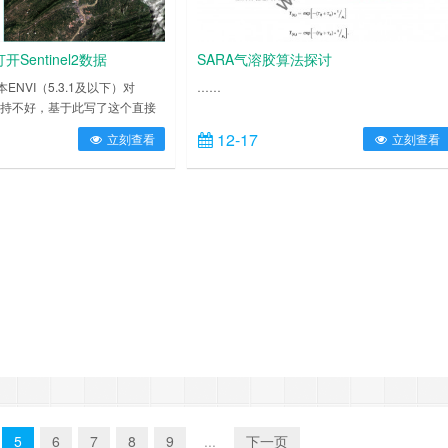
打开Sentinel2数据
SARA气溶胶算法探讨
NVI（5.3.1及以下）对
……
数据支持不好，基于此写了这个直接
l2的工具，本工具操作简单，使用
12-17
立刻查看
立刻查看
支持以下特性，直接打开10m，
数据，默认显示10m数据，当然数
表观反射率产品，如果想定标为辐
看之前的工具：
xin.cn/2017……
5
6
7
8
9
...
下一页