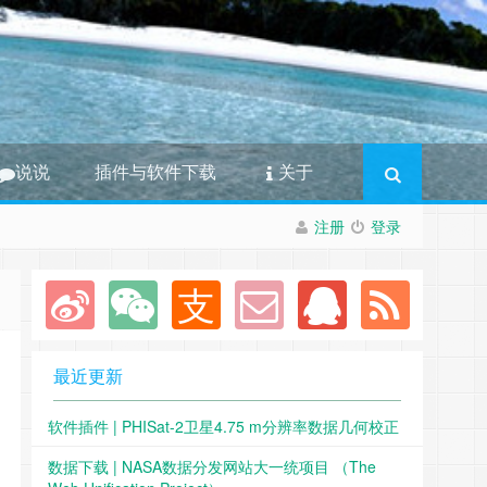
说说
插件与软件下载
关于
注册
登录
最近更新
软件插件 | PHISat-2卫星4.75 m分辨率数据几何校正
数据下载 | NASA数据分发网站大一统项目 （The