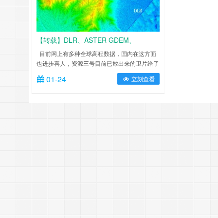
【转载】DLR、ASTER GDEM、
SRTM3、GMTED2010等5种全球高程数
目前网上有多种全球高程数据，国内在这方面
也进步喜人，资源三号目前已放出来的卫片给了
据对比
不少惊喜，其高程数值得期待。但资源三号的高
01-24
立刻查看
程数据放出来还需等待，过去两三年全球高程数
据发展相当迅猛，DLR放出了相当高精度的数
据，去年底aster gdem放出了修正后的第二版，
数据质量改善很大，昨天又看到有网友介绍
USGS放出的GMTED数据，所以决定……