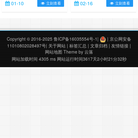
01-10
02-16
立刻查看
立刻查看
包括陆地区域，还包括海洋区域，海
洋算法称为SOAR(海洋气溶胶反
演)。 写了一个读取插件（付费，右
键联系博主），可以读取数据有
AOD，高QA值AOD，AE指数，高
QA值AE指数，并且对原始数据做了
Copyright © 2016-2025
鲁ICP备16035554号-1
|
|
京公网安备
几何校正，为了更好的进行后续处
11010802028497号
|
关于网站
|
标签汇总
|
文章归档
|
友情链接
|
理，按照官方7.5km分辨率，……
网站地图
Theme by
云落
网站加载时间 4305 ms
网站运行时间3617天2小时21分32秒