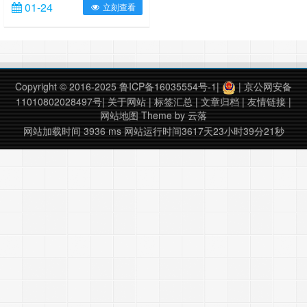
01-24
立刻查看
时只能申请60天试用，申请试用教
程：
https://www.ixxin.cn/2017/01/09/free60daysarcpro/
更多软件请访问：
https://www.ixxin.cn/software.html
……
Copyright © 2016-2025
鲁ICP备16035554号-1
|
|
京公网安备
11010802028497号
|
关于网站
|
标签汇总
|
文章归档
|
友情链接
|
网站地图
Theme by
云落
网站加载时间 3936 ms
网站运行时间3617天23小时39分22秒