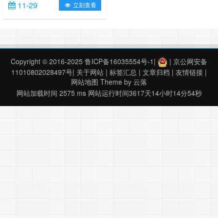
11-29
立刻查看
http://www.ixxin.cn/2016/11/20/envi5-
3-sp1download/ 区域：青岛胶州湾
利用MNDWI指数提取水体 NDWI、
MNDWI对比 NDWI： MNDWI： 从
图像上面看。在胶州湾北部边缘以及
渔村，由于悬浮物太多，导致
Copyright © 2016-2025
鲁ICP备16035554号-1
|
|
京公网安备
ND……
11010802028497号
|
关于网站
|
标签汇总
|
文章归档
|
友情链接
|
网站地图
Theme by
云落
网站加载时间 2575 ms
网站运行时间3617天14小时14分54秒