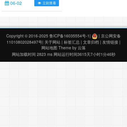
06-02
立刻查看
本），修正了卫星观测天顶角错误，
2023年及之前数据是老版本，2024
年数据是新版本，新版本启用时间网
上未有通知公告，我也没有具体探
究。 GF-1 WFV影像 元数据文件
XML元数据文件行数由69行变更为
Copyright © 2016-2025
鲁ICP备16035554号-1
|
|
京公网安备
92行，新增多个字段，包括但不限
11010802028497号
|
关于网站
|
标签汇总
|
文章归档
|
友情链接
|
于“……
网站地图
Theme by
云落
网站加载时间 2823 ms
网站运行时间3615天7小时1分46秒